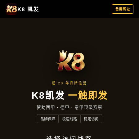
集团动态
首页
集团动态